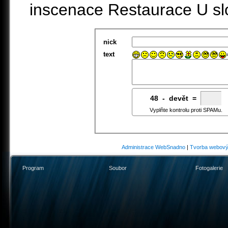
inscenace Restaurace U sl
nick
text
48
7
-
8
devět =
Vyplňte kontrolu proti SPAMu.
Administrace WebSnadno
|
Tvorba webový
Program
Soubor
Fotogalerie