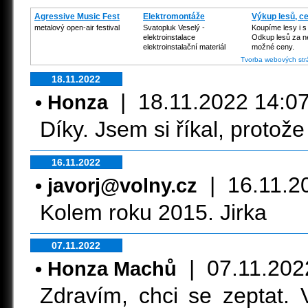
Agressive Music Fest
Elektromontáže
Výkup lesů, c
metalový open-air festival
Svatopluk Veselý -
Koupíme lesy i 
elektroinstalace
Odkup lesů za n
elektroinstalační materiál
možné ceny.
Tvorba webových str
18.11.2022
| 18.11.2022 14:07:5
• Honza
Díky. Jsem si říkal, protož
16.11.2022
| 16.11.20
• javorj@volny.cz
Kolem roku 2015. Jirka
07.11.2022
| 07.11.2022 
• Honza Machů
Zdravím, chci se zeptat.