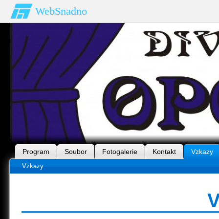
WebSnadno
Program
Soubor
Fotogalerie
Kontakt
Vzkazy
Vzkazy
V