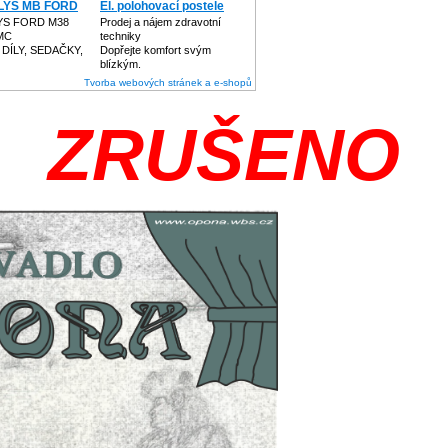
LYS MB FORD
El. polohovací postele
YS FORD M38
Prodej a nájem zdravotní
MC
techniky
DÍLY, SEDAČKY,
Dopřejte komfort svým
blízkým.
Tvorba webových stránek a e-shopů
ZRUŠENO