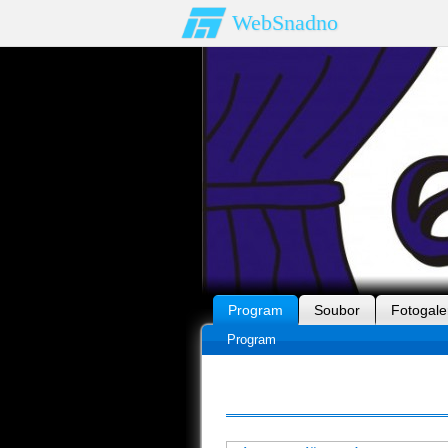
WebSnadno
Program
Soubor
Fotogale
Program